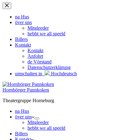
Zum
Inhalt
springen
na Hus
över uns
Mitgleeder
hebbt we all speeld
Billers
Kontakt
Kontakt
Anfohrt
de Vörstand
Datenschutzerklärung
umschalten in
Hochdeutsch
Hornbörger Pannkoken
Theatergruppe Horneburg
na Hus
över uns
Mitgleeder
hebbt we all speeld
Billers
Kontakt