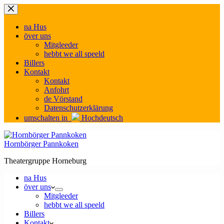
Zum
Inhalt
springen
na Hus
över uns
Mitgleeder
hebbt we all speeld
Billers
Kontakt
Kontakt
Anfohrt
de Vörstand
Datenschutzerklärung
umschalten in
Hochdeutsch
Hornbörger Pannkoken
Theatergruppe Horneburg
na Hus
över uns
Mitgleeder
hebbt we all speeld
Billers
Kontakt