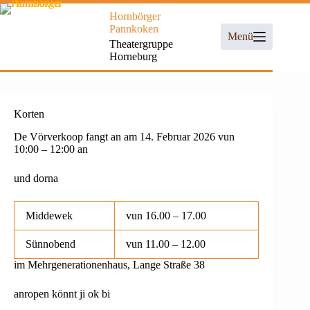
Zum
Hornbörger
Inhalt
Pannkoken
springen
Menü
Theatergruppe
Horneburg
Korten
De Vörverkoop fangt an am 14
. Februar 2026 vun
10:00 – 12:00 an
und dorna
Middewek
vun 16.00 – 17.00
Sünnobend
vun 11.00 – 12.00
im Mehrgenerationenhaus, Lange Straße 38
anropen könnt ji ok bi