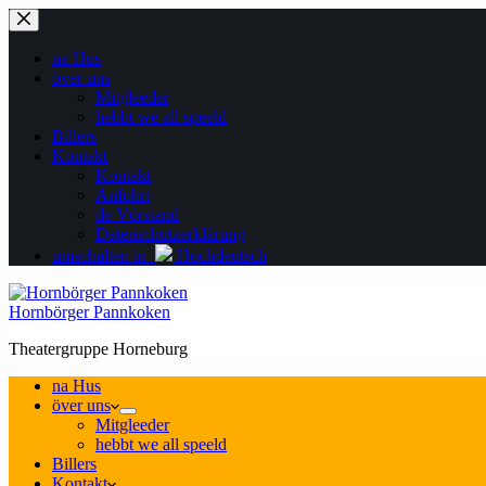
Zum
Inhalt
springen
na Hus
över uns
Mitgleeder
hebbt we all speeld
Billers
Kontakt
Kontakt
Anfohrt
de Vörstand
Datenschutzerklärung
umschalten in
Hochdeutsch
Hornbörger Pannkoken
Theatergruppe Horneburg
na Hus
över uns
Mitgleeder
hebbt we all speeld
Billers
Kontakt