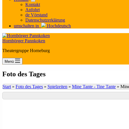
Kontakt
Anfohrt
de Vörstand
Datenschutzerklärung
umschalten in
Hochdeutsch
Hornbörger Pannkoken
Theatergruppe Horneburg
Menü
Foto des Tages
Start
»
Foto des Tages
»
Spielzeiten
»
Mine Tante - Tine Tante
»
Mine