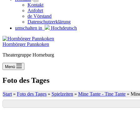
Kontakt
Anfohrt
de Vörstand
Datenschutzerklärung
umschalten in
Hochdeutsch
Hornbörger Pannkoken
Theatergruppe Horneburg
Menü
Foto des Tages
Start
»
Foto des Tages
»
Spielzeiten
»
Mine Tante - Tine Tante
»
Mine