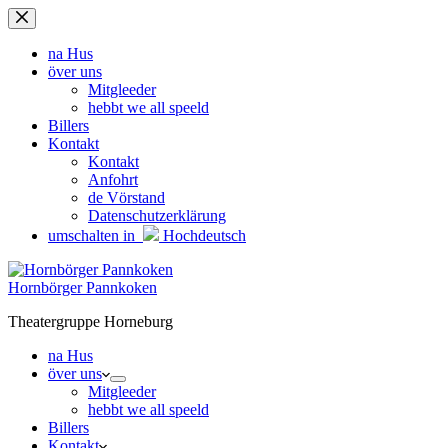
Zum
Inhalt
springen
na Hus
över uns
Mitgleeder
hebbt we all speeld
Billers
Kontakt
Kontakt
Anfohrt
de Vörstand
Datenschutzerklärung
umschalten in
Hochdeutsch
Hornbörger Pannkoken
Theatergruppe Horneburg
na Hus
över uns
Mitgleeder
hebbt we all speeld
Billers
Kontakt