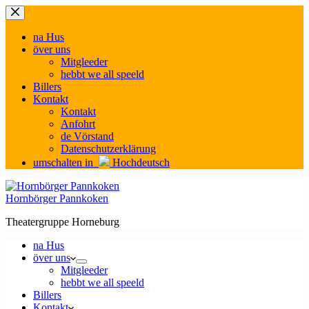
Zum
Inhalt
springen
na Hus
över uns
Mitgleeder
hebbt we all speeld
Billers
Kontakt
Kontakt
Anfohrt
de Vörstand
Datenschutzerklärung
umschalten in
Hochdeutsch
Hornbörger Pannkoken
Theatergruppe Horneburg
na Hus
över uns
Mitgleeder
hebbt we all speeld
Billers
Kontakt