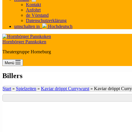
Kontakt
Anfohrt
de Vörstand
Datenschutzerklärung
umschalten in
Hochdeutsch
Hornbörger Pannkoken
Theatergruppe Horneburg
Menü
Billers
Start
»
Spielzeiten
»
Kaviar dröppt Currywurst
»
Kaviar dröppt Curr