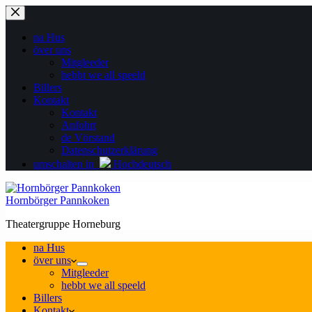
Zum
Inhalt
springen
na Hus
över uns
Mitgleeder
hebbt we all speeld
Billers
Kontakt
Kontakt
Anfohrt
de Vörstand
Datenschutzerklärung
umschalten in
Hochdeutsch
Hornbörger Pannkoken
Theatergruppe Horneburg
na Hus
över uns
Mitgleeder
hebbt we all speeld
Billers
Kontakt