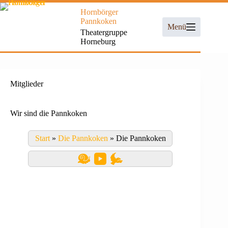
Zum
Hornbörger
Inhalt
Pannkoken
springen
Menü
Theatergruppe
Horneburg
Mitglieder
Wir sind die Pannkoken
Start
»
Die Pannkoken
»
Die Pannkoken