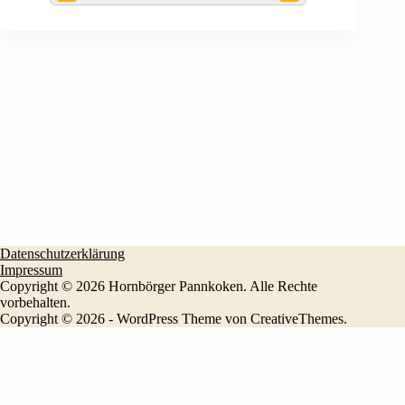
Datenschutzerklärung
Impressum
Copyright © 2026
Hornbörger Pannkoken
. Alle Rechte
vorbehalten.
Copyright © 2026 - WordPress Theme von
CreativeThemes
.
Durch die weitere Nutzung der Seite stimmen Sie der Verwendung
von Cookies zu.
Weitere Informationen
Akzeptieren
Die Cookie-Einstellungen auf dieser Website sind auf "Cookies