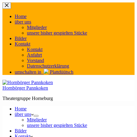
Zum
Inhalt
springen
Home
über uns
Mitglieder
unsere bisher gespielten Stücke
Bilder
Kontakt
Kontakt
Anfahrt
Vorstand
Datenschutzerklärung
umschalten in
Plattdüütsch
Hornbörger Pannkoken
Theatergruppe Horneburg
Home
über uns
Mitglieder
unsere bisher gespielten Stücke
Bilder
Kontakt