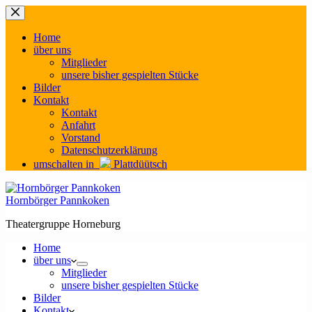
Zum
Inhalt
springen
Home
über uns
Mitglieder
unsere bisher gespielten Stücke
Bilder
Kontakt
Kontakt
Anfahrt
Vorstand
Datenschutzerklärung
umschalten in
Plattdüütsch
Hornbörger Pannkoken
Theatergruppe Horneburg
Home
über uns
Mitglieder
unsere bisher gespielten Stücke
Bilder
Kontakt