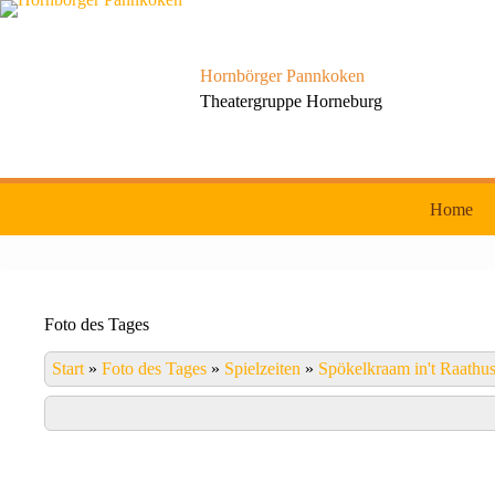
Zum
Inhalt
springen
Hornbörger Pannkoken
Theatergruppe Horneburg
Home
Foto des Tages
Start
»
Foto des Tages
»
Spielzeiten
»
Spökelkraam in't Raathu