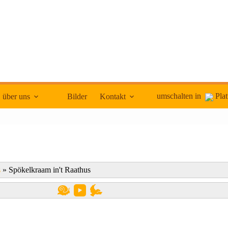
umschalten in
Plat
über uns
Bilder
Kontakt
s
»
Spökelkraam in't Raathus