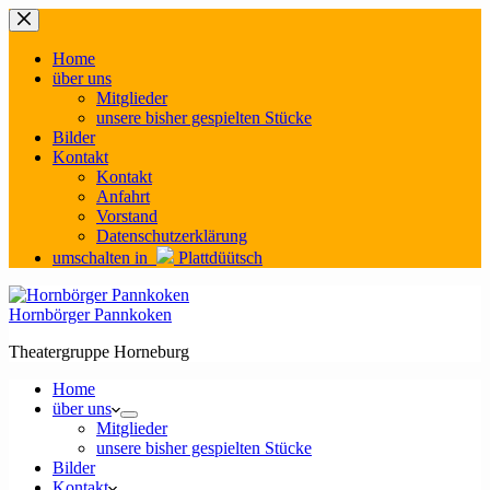
Zum
Inhalt
springen
Home
über uns
Mitglieder
unsere bisher gespielten Stücke
Bilder
Kontakt
Kontakt
Anfahrt
Vorstand
Datenschutzerklärung
umschalten in
Plattdüütsch
Hornbörger Pannkoken
Theatergruppe Horneburg
Home
über uns
Mitglieder
unsere bisher gespielten Stücke
Bilder
Kontakt