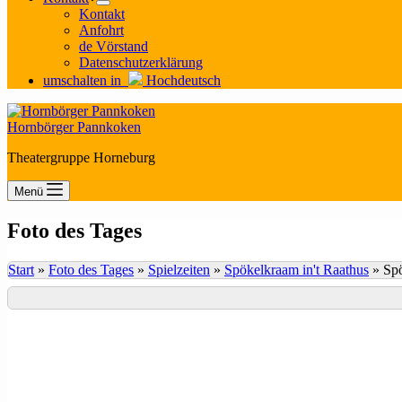
Kontakt
Anfohrt
de Vörstand
Datenschutzerklärung
umschalten in
Hochdeutsch
Hornbörger Pannkoken
Theatergruppe Horneburg
Menü
Foto des Tages
Start
»
Foto des Tages
»
Spielzeiten
»
Spökelkraam in't Raathus
»
Spö