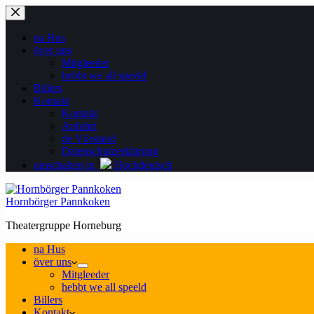
Zum
Inhalt
springen
na Hus
över uns
Mitgleeder
hebbt we all speeld
Billers
Kontakt
Kontakt
Anfohrt
de Vörstand
Datenschutzerklärung
umschalten in
Hochdeutsch
Hornbörger Pannkoken
Theatergruppe Horneburg
na Hus
över uns
Mitgleeder
hebbt we all speeld
Billers
Kontakt