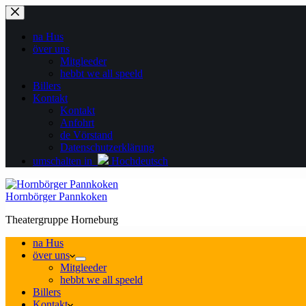
Zum
Inhalt
springen
na Hus
över uns
Mitgleeder
hebbt we all speeld
Billers
Kontakt
Kontakt
Anfohrt
de Vörstand
Datenschutzerklärung
umschalten in
Hochdeutsch
Hornbörger Pannkoken
Theatergruppe Horneburg
na Hus
över uns
Mitgleeder
hebbt we all speeld
Billers
Kontakt