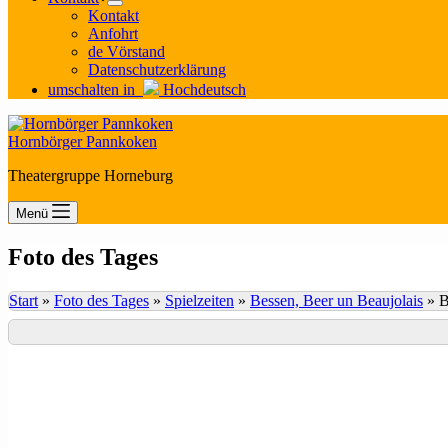
Kontakt
Anfohrt
de Vörstand
Datenschutzerklärung
umschalten in
Hochdeutsch
Hornbörger Pannkoken
Theatergruppe Horneburg
Menü
Foto des Tages
Start
»
Foto des Tages
»
Spielzeiten
»
Bessen, Beer un Beaujolais
»
B