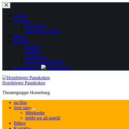
Zum
Inhalt
springen
na Hus
över uns
Mitgleeder
hebbt we all speeld
Billers
Kontakt
Kontakt
Anfohrt
de Vörstand
Datenschutzerklärung
umschalten in
Hochdeutsch
Hornbörger Pannkoken
Theatergruppe Horneburg
na Hus
över uns
Mitgleeder
hebbt we all speeld
Billers
Kontakt