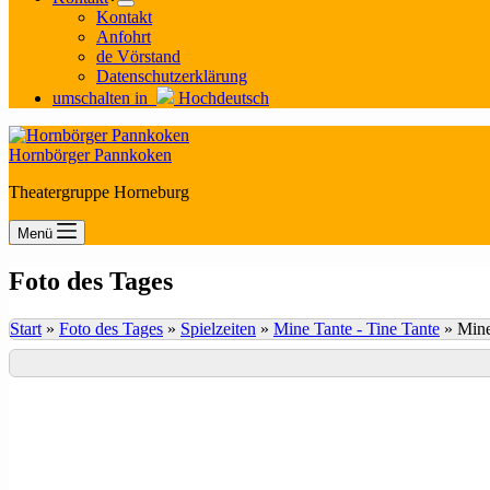
Kontakt
Anfohrt
de Vörstand
Datenschutzerklärung
umschalten in
Hochdeutsch
Hornbörger Pannkoken
Theatergruppe Horneburg
Menü
Foto des Tages
Start
»
Foto des Tages
»
Spielzeiten
»
Mine Tante - Tine Tante
»
Mine