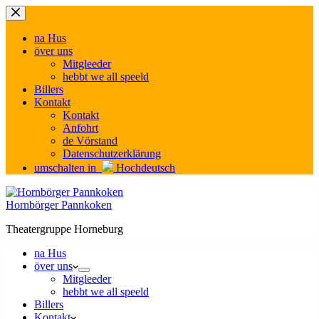
Zum
Inhalt
springen
na Hus
över uns
Mitgleeder
hebbt we all speeld
Billers
Kontakt
Kontakt
Anfohrt
de Vörstand
Datenschutzerklärung
umschalten in
Hochdeutsch
Hornbörger Pannkoken
Theatergruppe Horneburg
na Hus
över uns
Mitgleeder
hebbt we all speeld
Billers
Kontakt