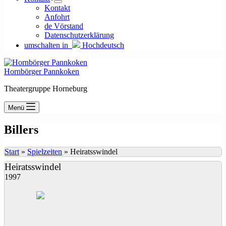
Kontakt
Anfohrt
de Vörstand
Datenschutzerklärung
umschalten in
Hochdeutsch
Hornbörger Pannkoken
Theatergruppe Horneburg
Menü
Billers
Start
»
Spielzeiten
»
Heiratsswindel
Heiratsswindel
1997